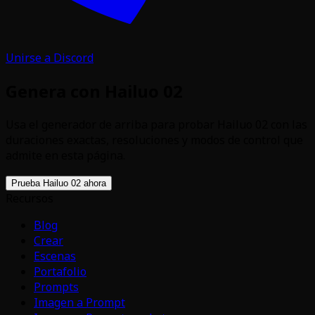
Unirse a Discord
Genera con Hailuo 02
Usa el generador de arriba para probar Hailuo 02 con las
duraciones exactas, resoluciones y modos de control que
admite en esta página.
Prueba Hailuo 02 ahora
Recursos
Blog
Crear
Escenas
Portafolio
Prompts
Imagen a Prompt