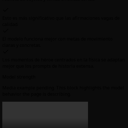
Esto es más significativo que las afirmaciones vagas de
calidad.
El modelo funciona mejor con metas de movimiento
claras y concretas.
Los momentos de héroe centrados en la física se adaptan
mejor que los prompts de historia extensa.
Model strength
Media example pending. This block highlights the model
behavior the page is describing.