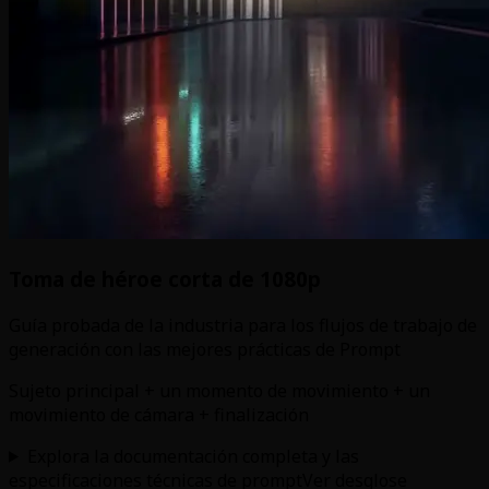
Toma de héroe corta de 1080p
Guía probada de la industria para los flujos de trabajo de
generación con las mejores prácticas de Prompt
Sujeto principal + un momento de movimiento + un
movimiento de cámara + finalización
Explora la documentación completa y las
especificaciones técnicas de prompt
Ver desglose