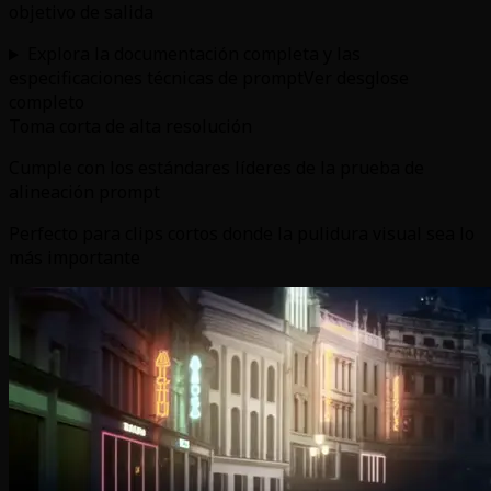
objetivo de salida
Explora la documentación completa y las
especificaciones técnicas de prompt
Ver desglose
completo
Toma corta de alta resolución
Cumple con los estándares líderes de la prueba de
alineación prompt
Perfecto para clips cortos donde la pulidura visual sea lo
más importante