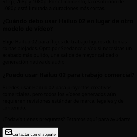
512p, 768p y 1080p. Por el momento, la resolución de
1080p está limitada a duraciones más cortas.
¿Cuándo debo usar Hailuo 02 en lugar de otro
modelo de vídeo?
Elige Hailuo 02 para flujos de trabajo ligeros de tomas
cortas alojados. Opta por Seedance o Veo si necesitas un
acabado más pulido, una salida de mayor calidad o
generación nativa de audio.
¿Puedo usar Hailuo 02 para trabajo comercial?
Puedes usar Hailuo 02 para proyectos creativos
comerciales, pero todos los vídeos generados aún
requieren revisiones estándar de marca, legales y de
contenido.
¿Todavía tienes preguntas? Estamos aquí para ayudarte
Contactar con el soporte