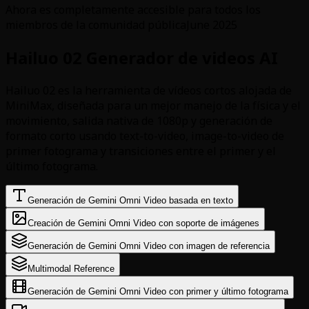
Ahora es completamente accesible para todos los
miembros de la comunidad pública
June 2025
Hailuo 02 Generador de videos AI
Hailuo 02 es la herramienta de vídeos cortos alojada de
MiniMax, diseñada para un mejor manejo de la física y el
movimiento, salida nativa de 1080p y generación de
formato corto usando text-to-video, image-to-video de
primer fotograma y transiciones entre el primer y el
último fotograma.
Generación de Gemini Omni Video basada en texto
Creación de Gemini Omni Video con soporte de imágenes
Generación de Gemini Omni Video con imagen de referencia
Multimodal Reference
Generación de Gemini Omni Video con primer y último fotograma