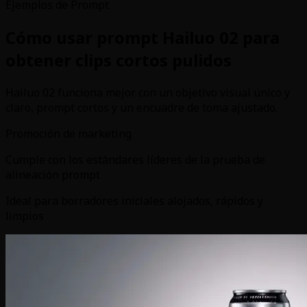
Ejemplos de Prompt
Cómo usar prompt Hailuo 02 para
obtener clips cortos pulidos
Hailuo 02 funciona mejor con un objetivo visual único y
claro, prompt cortos y un encuadre de toma ajustado.
Promoción de marketing
Cumple con los estándares líderes de la prueba de
alineación prompt
Ideal para borradores iniciales alojados, rápidos y
limpios