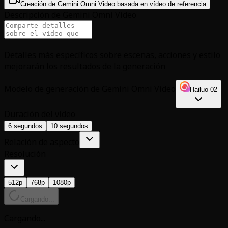
Creación de Gemini Omni Video basada en vídeo de referencia
Descripción de Gemini Omni Video
Detalles más específicos sobre escenas, acciones y estilo
mejorarán los resultados de la generación
Modelo de generación de Gemini Omni Video
Hailuo 02
Duración del vídeo
6 segundos
10 segundos
Relación de aspecto
Resolución
512p
768p
1080p
Cargando...
Cargando...