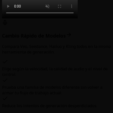
Cambio Rápido de Modelos
Compara Veo, Seedance, Hailuo y Kling todos en la misma
herramienta de generación.
Elige según la velocidad, la calidad de audio y el nivel de
control.
Prueba una familia de modelos diferente sin volver a
armar tu flujo de trabajo actual.
Reduce los intentos de generación desperdiciados.