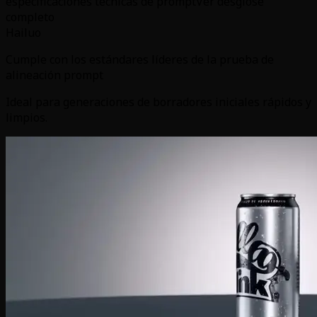
especificaciones técnicas de prompt
Ver desglose
completo
Hailuo
Cumple con los estándares líderes de la prueba de
alineación prompt
Ideal para generaciones de borradores iniciales rápidos y
limpios.