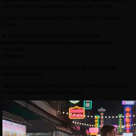
generación con las mejores prácticas de Prompt
Sujeto + movimiento de cámara + entorno + pista de
audio
Explora la documentación completa y las
especificaciones técnicas de prompt
Ver desglose
completo
Seedance
Cumple con los estándares líderes de la prueba de
alineación prompt
Ideal para clips que necesitan duraciones más largas y
una estructura de escena con capas.