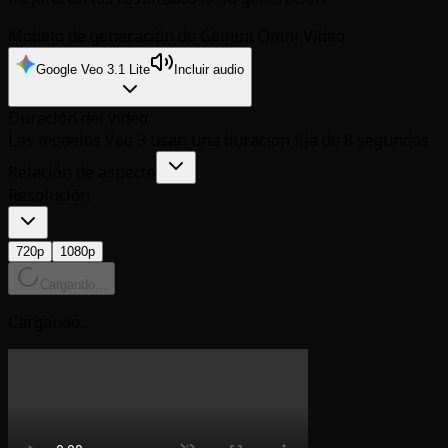
Modelo de generación de Gemini Omni Video
Google Veo 3.1 Lite
Incluir audio
Duración del vídeo
Los modelos Veo 3 usan una duración fija de 8 segundos
Relación de aspecto
Resolución
720p
1080p
Cargando...
Cargando...