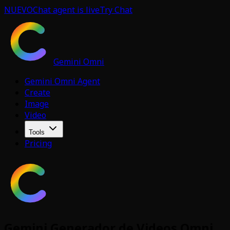
NUEVO
Chat agent is live
Try Chat
Gemini Omni
Gemini Omni Agent
Create
Image
Video
Tools
Pricing
Gemini Generador de Videos Omni