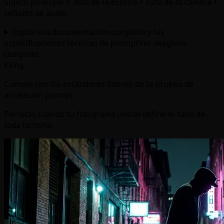
Sujeto principal + arco de la escena + ruta de la cámara +
señales de audio
Explora la documentación completa y las
especificaciones técnicas de prompt
Ver desglose
completo
Kling
Cumple con los estándares líderes de la prueba de
alineación prompt
Perfecto cuando tu fotograma inicial define el tono de
toda tu toma.