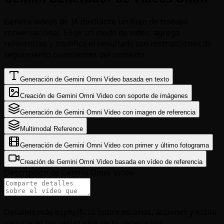
Genera videos de IA mediante un flujo de trabajo
conversacional. Elige un modo de video, agrega
referencias y modifica el resultado con instrucciones de
seguimiento conscientes del contexto.
Generación de Gemini Omni Video basada en texto
Creación de Gemini Omni Video con soporte de imágenes
Generación de Gemini Omni Video con imagen de referencia
Multimodal Reference
Generación de Gemini Omni Video con primer y último fotograma
Creación de Gemini Omni Video basada en vídeo de referencia
Descripción de Gemini Omni Video
Detalles más específicos sobre escenas, acciones y estilo
mejorarán los resultados de la generación