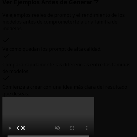
Ver Ejemplos Antes de Generar
Ve ejemplos reales de prompt y el rendimiento de los
modelos antes de comprometerte a una familia de
modelos.
Ve cómo quedan los prompt de alta calidad.
Compara rápidamente las diferencias entre las familias
de modelos.
Comienza a crear con una idea más clara del resultado
que deseas.