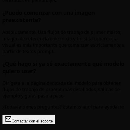
centrados en personajes.
¿Puedo comenzar con una imagen
preexistente?
Absolutamente. Usa flujos de trabajo de primer marco,
imagen de referencia o de inicio y fin si la coherencia
visual es más importante que comenzar estrictamente a
partir de textos prompt.
¿Qué hago si ya sé exactamente qué modelo
quiero usar?
Dirígete a la página dedicada del modelo para obtener
flujos de trabajo de prompt más detallados, salidas de
ejemplo y guías paso a paso.
¿Todavía tienes preguntas? Estamos aquí para ayudarte
Contactar con el soporte