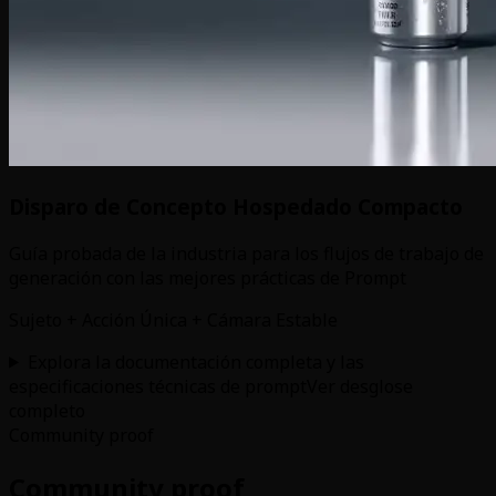
Disparo de Concepto Hospedado Compacto
Guía probada de la industria para los flujos de trabajo de
generación con las mejores prácticas de Prompt
Sujeto + Acción Única + Cámara Estable
Explora la documentación completa y las
especificaciones técnicas de prompt
Ver desglose
completo
Community proof
Community proof