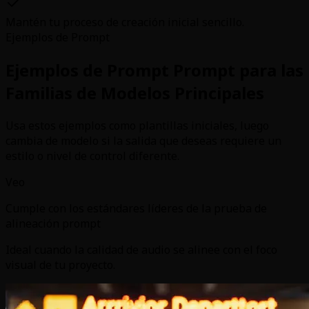
Mantén tu proceso de creación inicial sencillo.
Ejemplos de Prompt
Ejemplos de Prompt Prompt para las
Familias de Modelos Principales
Usa estos ejemplos como plantillas iniciales, luego
cambia de modelo si la salida que deseas requiere un
estilo o nivel de control diferente.
Veo
Cumple con los estándares líderes de la prueba de
alineación prompt
Ideal cuando la calidad de audio se alinee con el foco
visual de tu proyecto.